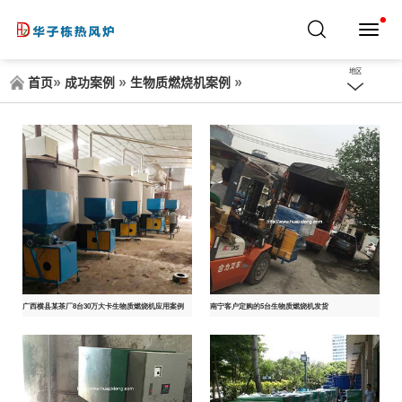
导
航
切
打
开
地区
换
»
»
»
首页
成功案例
生物质燃烧机案例
菜
单
广西横县某茶厂8台30万大卡生物质燃烧机应用案例
南宁客户定购的5台生物质燃烧机发货