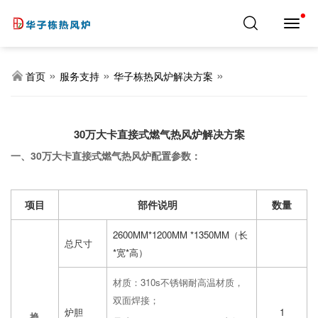
导
航
切
换
»
»
»
首页
服务支持
华子栋热风炉解决方案
30万大卡直接式燃气热风炉解决方案
一、30万大卡直接式燃气热风炉配置参数：
项目
部件说明
数量
2600MM*1200MM *1350MM（长
总尺寸
*宽*高）
材质：310s不锈钢耐高温材质，
双面焊接；
炉胆
1
换