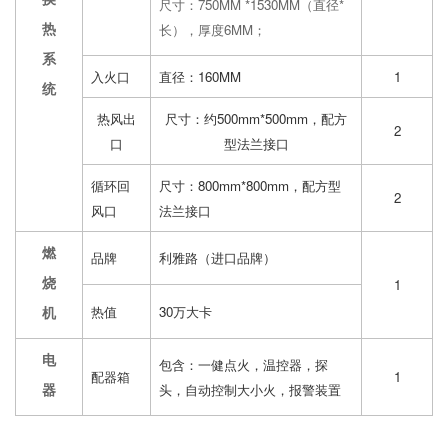
尺寸：750MM *1530MM（直径*
热
长），厚度6MM；
系
入火口
直径：160MM
1
统
热风出
尺寸：约500mm*500mm，配方
2
口
型法兰接口
循环回
尺寸：800mm*800mm，配方型
2
风口
法兰接口
燃
品牌
利雅路（进口品牌）
烧
1
机
热值
30万大卡
电
包含：一健点火，温控器，探
配器箱
1
器
头，自动控制大小火，报警装置