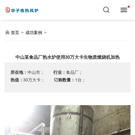
导
航
切
换
»
»
首页
成功案例
中山某食品厂热水炉使用30万大卡生物质燃烧机加热
所在地：
中山市；
行业：
食品厂；
热值：
30万大卡；
订购数量：
1台；