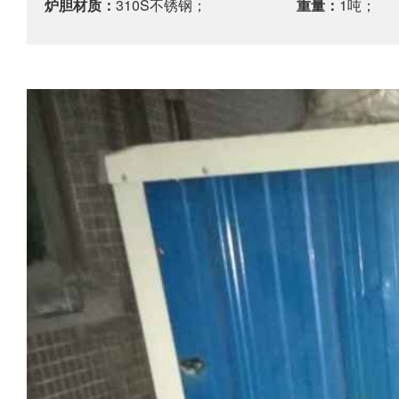
炉胆材质：
310S不锈钢；
重量：
1吨；